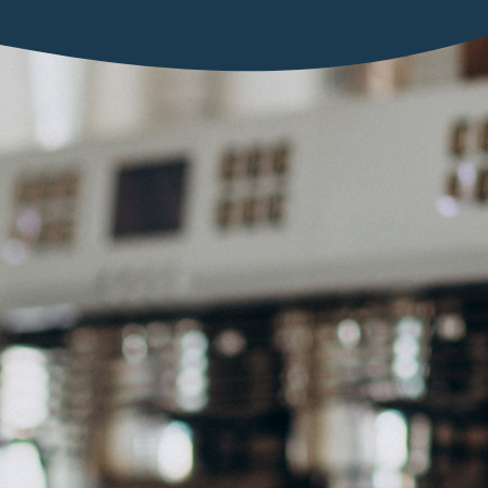
ons de
votre projet
- - - -
Projet
ociété
Nom
-mail
phone