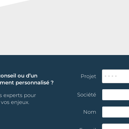
- - - -
onseil ou d’un
Projet
ent personnalisé ?
Société
s experts pour
vos enjeux.
Nom