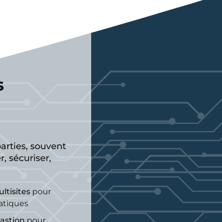
s
arties, souvent
r, sécuriser,
ltisites
pour
ratiques
astion
pour