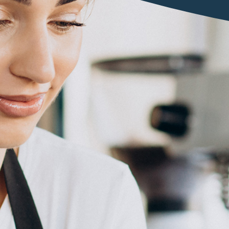
Parl
S
E
Télé