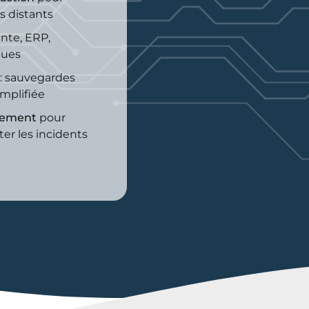
ès distants
ente, ERP,
ques
: sauvegardes
implifiée
aiement
pour
er les incidents