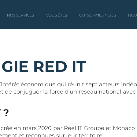
NOS SERVICES
VOUS ÊTES
QUI SOMMES NOUS
NOU
 GIE RED IT
intérêt économique qui réunit sept acteurs indép
 de conjuguer la force d’un réseau national avec 
 ?
réé en mars 2020 par Reel IT Groupe et Monaco D
ment et reconnues sur leur territoire.